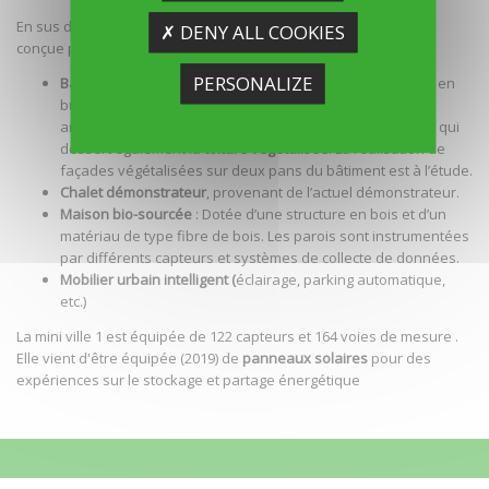
En sus de la partie sous-sol, la partie hors sol du scénario a été
✗ DENY ALL COOKIES
conçue pour reproduire un environnement urbain réaliste :
PERSONALIZE
Bâtiment R+1
: Constitué d’un rez-de-chaussée aménagé en
bureau et un étage de type open-space avec cloison
amovible. L’étage est accessible via un escalier extérieur qui
dessert également la
toiture végétalisée
. La réalisation de
façades végétalisées sur deux pans du bâtiment est à l’étude.
Chalet démonstrateur
, provenant de l’actuel démonstrateur.
Maison bio-sourcée
: Dotée d’une structure en bois et d’un
matériau de type fibre de bois. Les parois sont instrumentées
par différents capteurs et systèmes de collecte de données.
Mobilier urbain intelligent (
éclairage, parking automatique,
etc.)
La mini ville 1 est équipée de 122 capteurs et 164 voies de mesure .
Elle vient d'être équipée (2019) de
panneaux solaires
pour des
expériences sur le stockage et partage énergétique