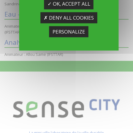
✓ OK, ACCEPT ALL
Sandrine Marceau (IFSTTAR)
Eau - Sol - Végétation
✗ DENY ALL COOKIES
Animateur : Marie-Christine Gromaire (ENPC) - Béatrice Bechet
PERSONALIZE
(IFSTTAR)
Analyse de données
Animateur : Allou Same (IFSTTAR)
La mini-ville laboratoire de la ville durable