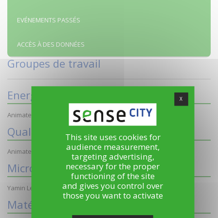
EVÉNEMENTS PASSÉS
ACCÈS À DES DONNÉES
Groupes de travail
Energie
X
Animateur : Xiaofeng GUO (ESIEE)
Qualité de l'air
This site uses cookies for
audience measurement,
Animateur : Julien Waeytens (IFSTTAR)
targeting advertising,
Micro et nano intégration
necessary for the proper
functioning of the site
and gives you control over
Yamin Leprince (UPEM) Tarik Bourouina (ESIEE)
those you want to activate
Matériaux biosourcés