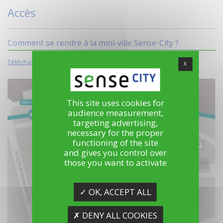
Accès
Comment se rendre à la mini-ville Sense-City ?
Télécharger le plan d'accès
X
This site uses cookies for
audience measurement,
targeting advertising,
necessary for the proper
functioning of the site
and gives you control over
those you want to activate
✓ OK, ACCEPT ALL
✗ DENY ALL COOKIES